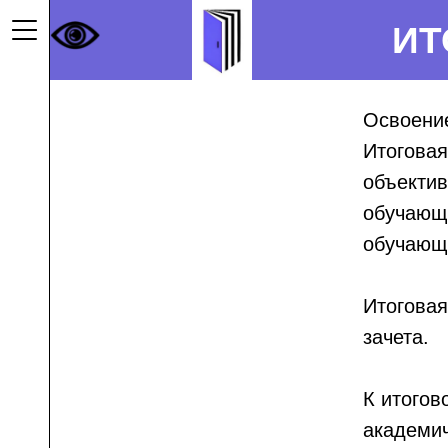
ИТ
ме
Освоение
Итоговая
объектив
обучающи
обучающ
е и
Итоговая
зачета.
ции
К итогов
академи