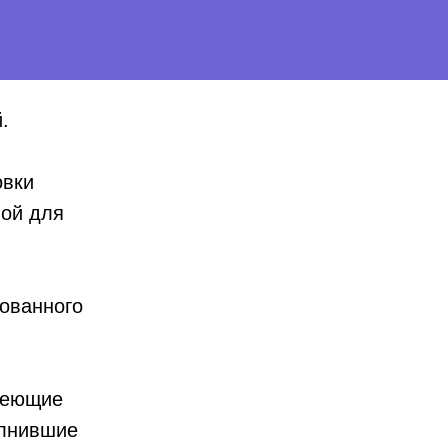
.
овки
ной для
ованного
имеющие
олнившие