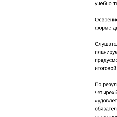
учебно-т
Освоение
форме д
ий
Слушател
ции
планируе
предусм
итоговой
По резул
четырехб
«удовлет
обязател
аттестац