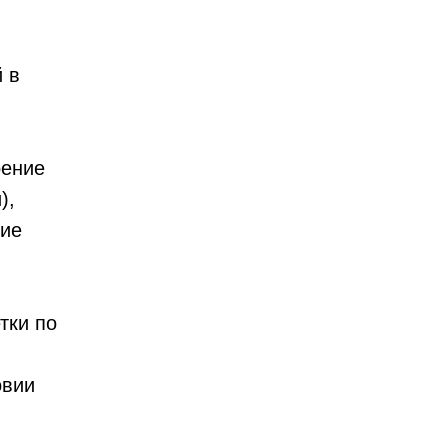
 в
оение
),
ние
тки по
овии