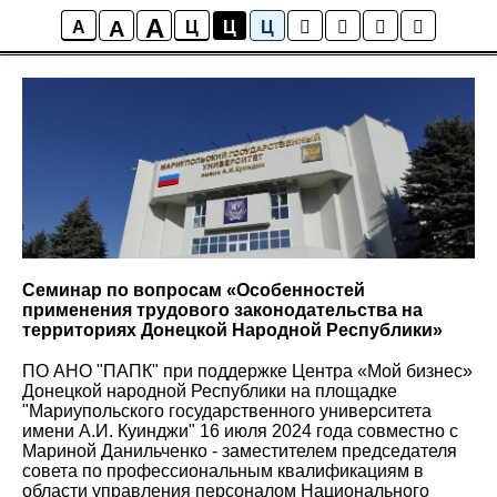
A
A
Новости
A
Ц
Ц
Ц
Семинар по вопросам «Особенностей
применения трудового законодательства на
территориях Донецкой Народной Республики»
ПО АНО "ПАПК" при поддержке Центра «Мой бизнес»
Донецкой народной Республики на площадке
"Мариупольского государственного университета
имени А.И. Куинджи" 16 июля 2024 года совместно с
Мариной Данильченко - заместителем председателя
совета по профессиональным квалификациям в
области управления персоналом Национального