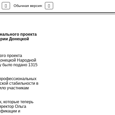
Обычная версия:
нального проекта
ории Донецкой
ого проекта
Донецкой Народной
ду было подано 1315
 профессиональных
ской стабильности в
ило участникам
к, которые теперь
иректор Ольга
ификации и