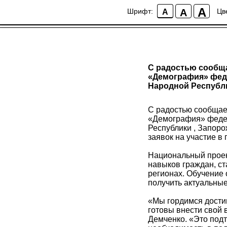
A
A
Шрифт:
Цв
A
С радостью сообща
«Демография» феде
Народной Республи
С радостью сообщае
«Демография» федер
Республики , Запоро
заявок на участие в
Национальный проек
навыков граждан, ст
регионах. Обучение
получить актуальны
«Мы гордимся достиг
готовы внести свой 
Демченко. «Это под