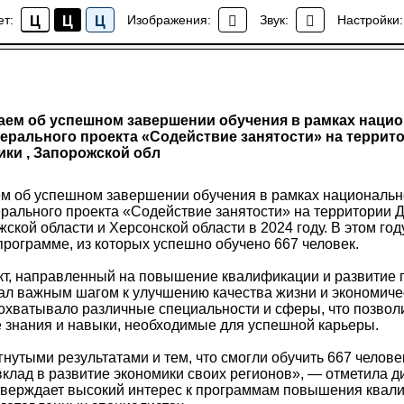
ет:
Изображения:
Звук:
Настройки:
Ц
Ц
Ц
Новости
ем об успешном завершении обучения в рамках нацио
рального проекта «Содействие занятости» на террит
ки , Запорожской обл
м об успешном завершении обучения в рамках национальн
ального проекта «Содействие занятости» на территории 
жской области и Херсонской области в 2024 году. В этом го
 программе, из которых успешно обучено 667 человек.
т, направленный на повышение квалификации и развитие
ал важным шагом к улучшению качества жизни и экономиче
 охватывало различные специальности и сферы, что позвол
е знания и навыки, необходимые для успешной карьеры.
нутыми результатами и тем, что смогли обучить 667 челове
вклад в развитие экономики своих регионов», — отметила д
тверждает высокий интерес к программам повышения квал