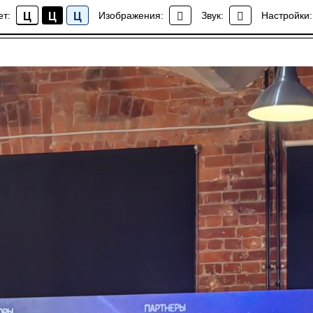
ет:
Изображения:
Звук:
Настройки:
Ц
Ц
Ц
Новости