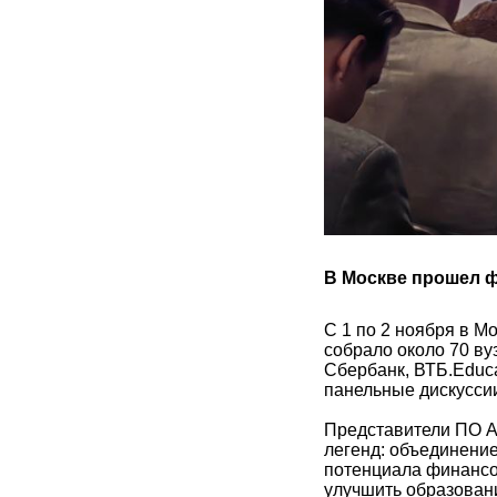
В Москве прошел 
С 1 по 2 ноября в М
собрало около 70 ву
Сбербанк, ВТБ.Educa
панельные дискуссии
Представители ПО А
легенд: объединение
потенциала финансов
улучшить образовани