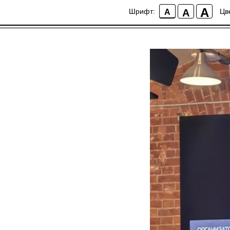
A
A
Шрифт:
Цв
A