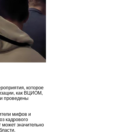
ероприятия, которое
низации, как ВЦИОМ,
ыли проведены
ители мифов и
ноз кадрового
т может значительно
бласти.