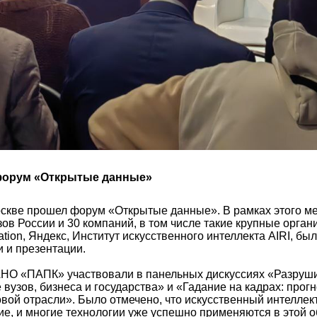
форум «Открытые данные»
оскве прошел форум «Открытые данные». В рамках этого м
зов России и 30 компаний, в том числе такие крупные орга
tion, Яндекс, Институт искусственного интеллекта AIRI, б
 и презентации.
НО «ПАПК» участвовали в панельных дискуссиях «Разруш
 вузов, бизнеса и государства» и «Гадание на кадрах: прог
ой отрасли». Было отмечено, что искусственный интеллек
е, и многие технологии уже успешно применяются в этой о